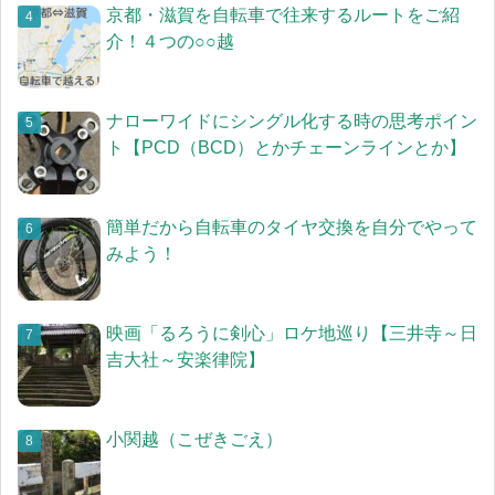
京都・滋賀を自転車で往来するルートをご紹
介！４つの○○越
ナローワイドにシングル化する時の思考ポイン
ト【PCD（BCD）とかチェーンラインとか】
簡単だから自転車のタイヤ交換を自分でやって
みよう！
映画「るろうに剣心」ロケ地巡り【三井寺～日
吉大社～安楽律院】
小関越（こぜきごえ）