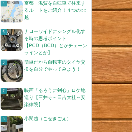
京都・滋賀を自転車で往来す
るルートをご紹介！４つの○○
越
ナローワイドにシングル化す
る時の思考ポイント
【PCD（BCD）とかチェーン
ラインとか】
簡単だから自転車のタイヤ交
換を自分でやってみよう！
映画「るろうに剣心」ロケ地
巡り【三井寺～日吉大社～安
楽律院】
小関越（こぜきごえ）