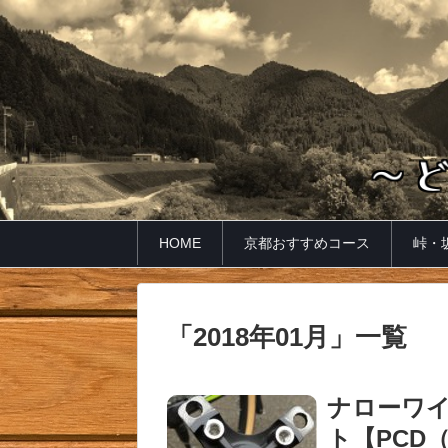
HOME
京都おすすめコース
峠・
「
2018年01月
」
一覧
ナローワ
ト【PCD