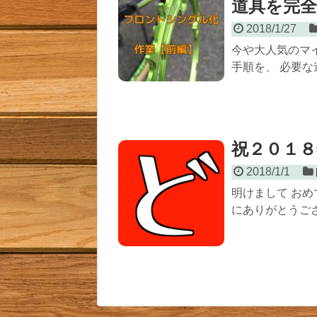
道具を完
2018/1/27
今や大人気のマ
手順を、 必要な
祝２０１８
2018/1/1
明けまして お
にありがとうござい