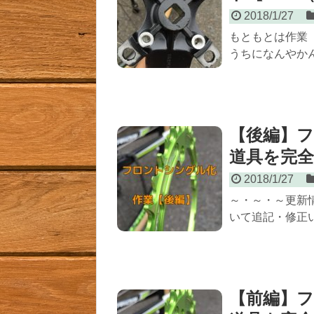
2018/1/27
もともとは作業
うちになんやかん
【後編】
道具を完
2018/1/27
～・～・～更新情
いて追記・修正い
【前編】