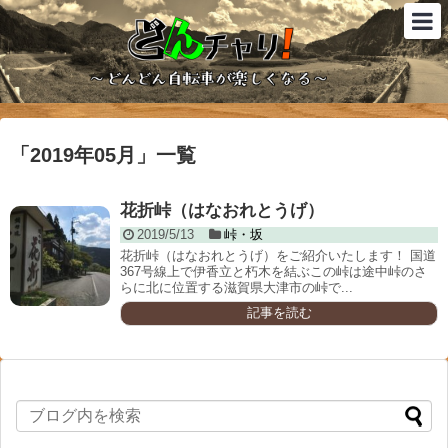
「
2019年05月
」
一覧
花折峠（はなおれとうげ）
2019/5/13
峠・坂
花折峠（はなおれとうげ）をご紹介いたします！ 国道
367号線上で伊香立と朽木を結ぶこの峠は途中峠のさ
らに北に位置する滋賀県大津市の峠で...
記事を読む