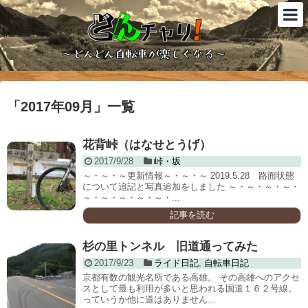
「
2017年09月
」
一覧
花背峠（はなせとうげ）
2017/9/28
峠・坂
～・～・～更新情報～・～・～ 2019.5.28 路面状態
について追記と写真追加をしました ～・～・～・～・
～・～・～・～・～・...
記事を読む
杉の里トンネル 旧道通ってみた
2017/9/23
ライド日記
,
自転車日記
京都有数の観光名所である高雄。 その高雄へのアクセ
スとして最も利用が多いと思われる国道１６２号線。
っていうか他に道はありません...