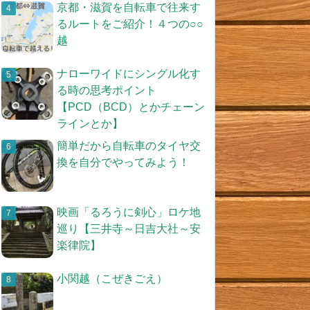
京都・滋賀を自転車で往来す
るルートをご紹介！４つの○○
越
ナローワイドにシングル化す
る時の思考ポイント
【PCD（BCD）とかチェーン
ラインとか】
簡単だから自転車のタイヤ交
換を自分でやってみよう！
映画「るろうに剣心」ロケ地
巡り【三井寺～日吉大社～安
楽律院】
小関越（こぜきごえ）