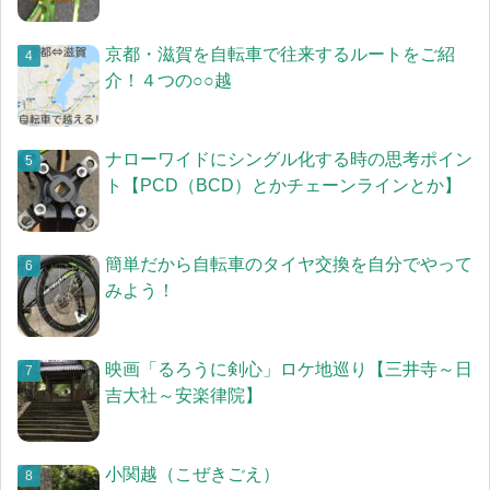
京都・滋賀を自転車で往来するルートをご紹
介！４つの○○越
ナローワイドにシングル化する時の思考ポイン
ト【PCD（BCD）とかチェーンラインとか】
簡単だから自転車のタイヤ交換を自分でやって
みよう！
映画「るろうに剣心」ロケ地巡り【三井寺～日
吉大社～安楽律院】
小関越（こぜきごえ）