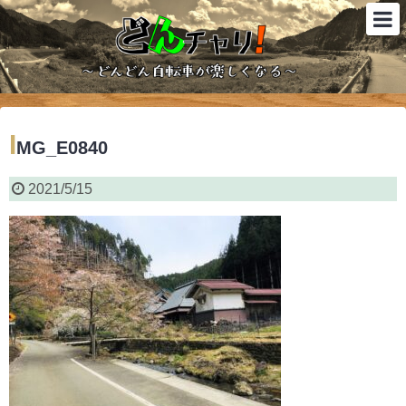
I
MG_E0840
2021/5/15