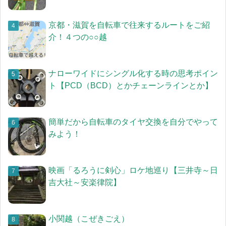
京都・滋賀を自転車で往来するルートをご紹
介！４つの○○越
ナローワイドにシングル化する時の思考ポイン
ト【PCD（BCD）とかチェーンラインとか】
簡単だから自転車のタイヤ交換を自分でやって
みよう！
映画「るろうに剣心」ロケ地巡り【三井寺～日
吉大社～安楽律院】
小関越（こぜきごえ）