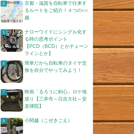
京都・滋賀を自転車で往来す
るルートをご紹介！４つの○○
越
ナローワイドにシングル化す
る時の思考ポイント
【PCD（BCD）とかチェーン
ラインとか】
簡単だから自転車のタイヤ交
換を自分でやってみよう！
映画「るろうに剣心」ロケ地
巡り【三井寺～日吉大社～安
楽律院】
小関越（こぜきごえ）