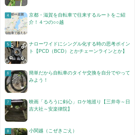
京都・滋賀を自転車で往来するルートをご紹
介！４つの○○越
ナローワイドにシングル化する時の思考ポイン
ト【PCD（BCD）とかチェーンラインとか】
簡単だから自転車のタイヤ交換を自分でやって
みよう！
映画「るろうに剣心」ロケ地巡り【三井寺～日
吉大社～安楽律院】
小関越（こぜきごえ）