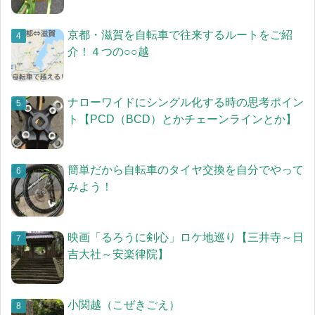
京都・滋賀を自転車で往来するルートをご紹
介！４つの○○越
ナローワイドにシングル化する時の思考ポイン
ト【PCD（BCD）とかチェーンラインとか】
簡単だから自転車のタイヤ交換を自分でやって
みよう！
映画「るろうに剣心」ロケ地巡り【三井寺～日
吉大社～安楽律院】
小関越（こぜきごえ）