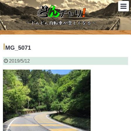
I
MG_5071
2019/5/12