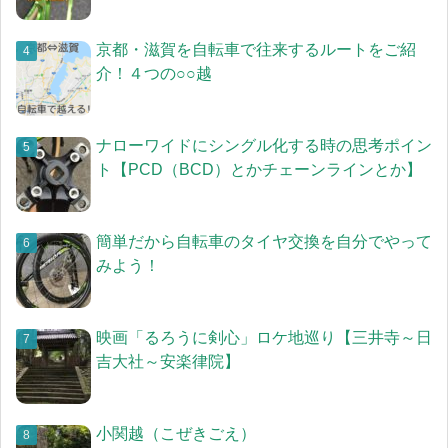
京都・滋賀を自転車で往来するルートをご紹
介！４つの○○越
ナローワイドにシングル化する時の思考ポイン
ト【PCD（BCD）とかチェーンラインとか】
簡単だから自転車のタイヤ交換を自分でやって
みよう！
映画「るろうに剣心」ロケ地巡り【三井寺～日
吉大社～安楽律院】
小関越（こぜきごえ）