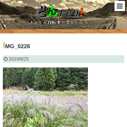
I
MG_0226
2019/9/25