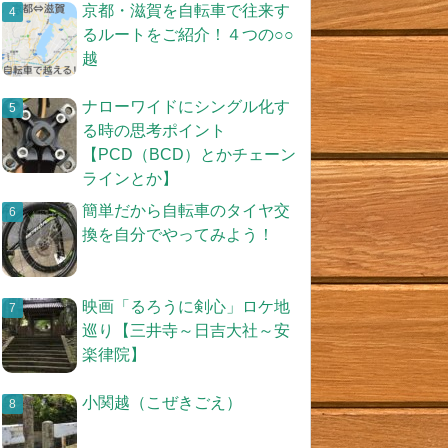
京都・滋賀を自転車で往来す
るルートをご紹介！４つの○○
越
ナローワイドにシングル化す
る時の思考ポイント
【PCD（BCD）とかチェーン
ラインとか】
簡単だから自転車のタイヤ交
換を自分でやってみよう！
映画「るろうに剣心」ロケ地
巡り【三井寺～日吉大社～安
楽律院】
小関越（こぜきごえ）