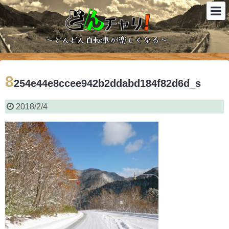
8
254e44e8ccee942b2ddabd184f82d6d_s
2018/2/4