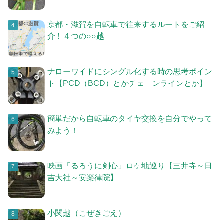
京都・滋賀を自転車で往来するルートをご紹
介！４つの○○越
ナローワイドにシングル化する時の思考ポイン
ト【PCD（BCD）とかチェーンラインとか】
簡単だから自転車のタイヤ交換を自分でやって
みよう！
映画「るろうに剣心」ロケ地巡り【三井寺～日
吉大社～安楽律院】
小関越（こぜきごえ）