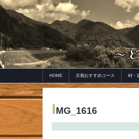
HOME
京都おすすめコース
峠・
I
MG_1616