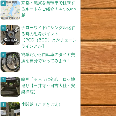
京都・滋賀を自転車で往来す
るルートをご紹介！４つの○○
越
ナローワイドにシングル化す
る時の思考ポイント
【PCD（BCD）とかチェーン
ラインとか】
簡単だから自転車のタイヤ交
換を自分でやってみよう！
映画「るろうに剣心」ロケ地
巡り【三井寺～日吉大社～安
楽律院】
小関越（こぜきごえ）