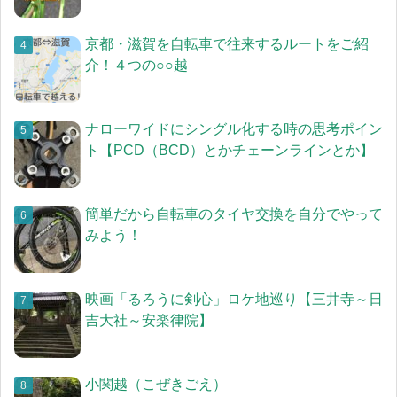
京都・滋賀を自転車で往来するルートをご紹
介！４つの○○越
ナローワイドにシングル化する時の思考ポイン
ト【PCD（BCD）とかチェーンラインとか】
簡単だから自転車のタイヤ交換を自分でやって
みよう！
映画「るろうに剣心」ロケ地巡り【三井寺～日
吉大社～安楽律院】
小関越（こぜきごえ）