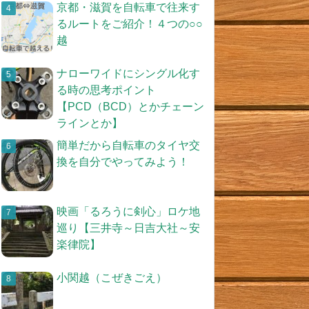
京都・滋賀を自転車で往来す
るルートをご紹介！４つの○○
越
ナローワイドにシングル化す
る時の思考ポイント
【PCD（BCD）とかチェーン
ラインとか】
簡単だから自転車のタイヤ交
換を自分でやってみよう！
映画「るろうに剣心」ロケ地
巡り【三井寺～日吉大社～安
楽律院】
小関越（こぜきごえ）