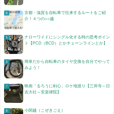
京都・滋賀を自転車で往来するルートをご紹
介！４つの○○越
ナローワイドにシングル化する時の思考ポイン
ト【PCD（BCD）とかチェーンラインとか】
簡単だから自転車のタイヤ交換を自分でやって
みよう！
映画「るろうに剣心」ロケ地巡り【三井寺～日
吉大社～安楽律院】
小関越（こぜきごえ）