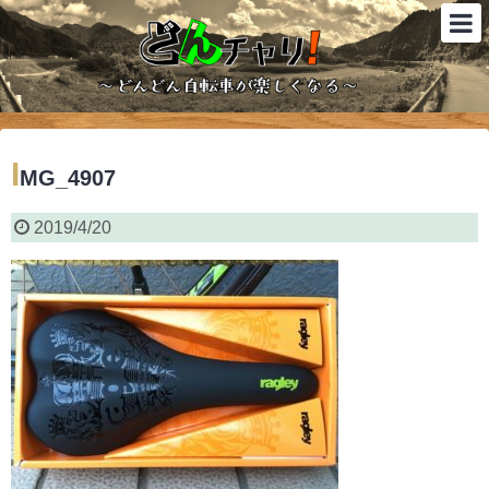
I
MG_4907
2019/4/20