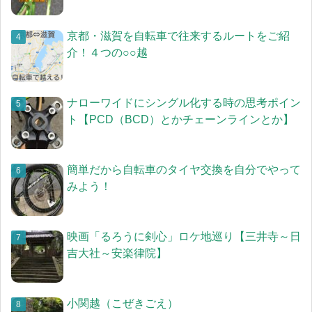
京都・滋賀を自転車で往来するルートをご紹
介！４つの○○越
ナローワイドにシングル化する時の思考ポイン
ト【PCD（BCD）とかチェーンラインとか】
簡単だから自転車のタイヤ交換を自分でやって
みよう！
映画「るろうに剣心」ロケ地巡り【三井寺～日
吉大社～安楽律院】
小関越（こぜきごえ）