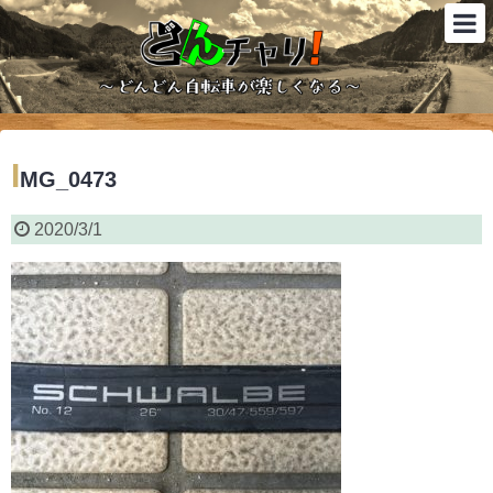
I
MG_0473
2020/3/1