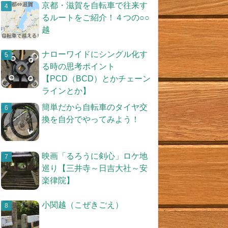
京都・滋賀を自転車で往来す
るルートをご紹介！４つの○○
越
ナローワイドにシングル化す
る時の思考ポイント
【PCD（BCD）とかチェーン
ラインとか】
簡単だから自転車のタイヤ交
換を自分でやってみよう！
映画「るろうに剣心」ロケ地
巡り【三井寺～日吉大社～安
楽律院】
小関越（こぜきごえ）