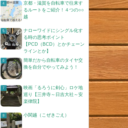
京都・滋賀を自転車で往来す
るルートをご紹介！４つの○○
越
ナローワイドにシングル化す
る時の思考ポイント
【PCD（BCD）とかチェーン
ラインとか】
簡単だから自転車のタイヤ交
換を自分でやってみよう！
映画「るろうに剣心」ロケ地
巡り【三井寺～日吉大社～安
楽律院】
小関越（こぜきごえ）