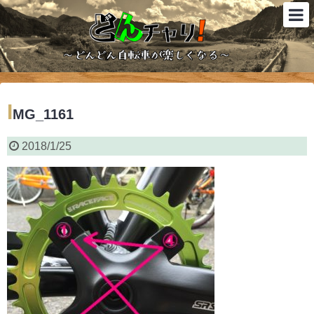
I
MG_1161
2018/1/25