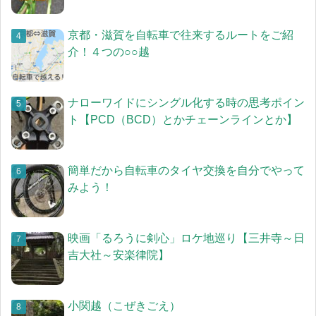
京都・滋賀を自転車で往来するルートをご紹
介！４つの○○越
ナローワイドにシングル化する時の思考ポイン
ト【PCD（BCD）とかチェーンラインとか】
簡単だから自転車のタイヤ交換を自分でやって
みよう！
映画「るろうに剣心」ロケ地巡り【三井寺～日
吉大社～安楽律院】
小関越（こぜきごえ）