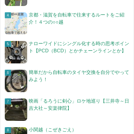
京都・滋賀を自転車で往来するルートをご紹
介！４つの○○越
ナローワイドにシングル化する時の思考ポイン
ト【PCD（BCD）とかチェーンラインとか】
簡単だから自転車のタイヤ交換を自分でやって
みよう！
映画「るろうに剣心」ロケ地巡り【三井寺～日
吉大社～安楽律院】
小関越（こぜきごえ）