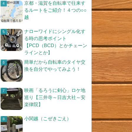
京都・滋賀を自転車で往来す
るルートをご紹介！４つの○○
越
ナローワイドにシングル化す
る時の思考ポイント
【PCD（BCD）とかチェーン
ラインとか】
簡単だから自転車のタイヤ交
換を自分でやってみよう！
映画「るろうに剣心」ロケ地
巡り【三井寺～日吉大社～安
楽律院】
小関越（こぜきごえ）