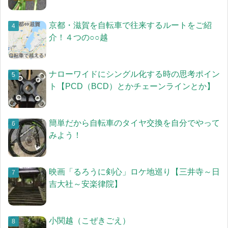
京都・滋賀を自転車で往来するルートをご紹
介！４つの○○越
ナローワイドにシングル化する時の思考ポイン
ト【PCD（BCD）とかチェーンラインとか】
簡単だから自転車のタイヤ交換を自分でやって
みよう！
映画「るろうに剣心」ロケ地巡り【三井寺～日
吉大社～安楽律院】
小関越（こぜきごえ）