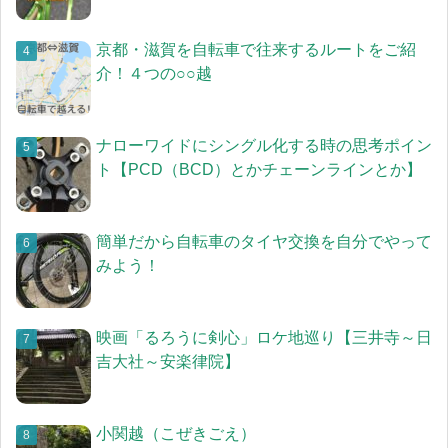
京都・滋賀を自転車で往来するルートをご紹
介！４つの○○越
ナローワイドにシングル化する時の思考ポイン
ト【PCD（BCD）とかチェーンラインとか】
簡単だから自転車のタイヤ交換を自分でやって
みよう！
映画「るろうに剣心」ロケ地巡り【三井寺～日
吉大社～安楽律院】
小関越（こぜきごえ）