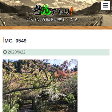
I
MG_0549
2020/6/22