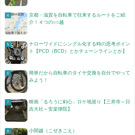
京都・滋賀を自転車で往来するルートをご紹
介！４つの○○越
ナローワイドにシングル化する時の思考ポイン
ト【PCD（BCD）とかチェーンラインとか】
簡単だから自転車のタイヤ交換を自分でやって
みよう！
映画「るろうに剣心」ロケ地巡り【三井寺～日
吉大社～安楽律院】
小関越（こぜきごえ）