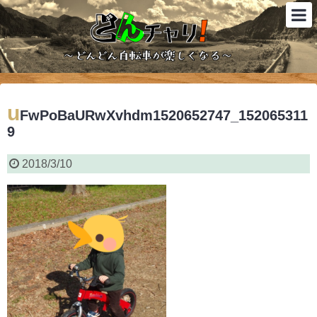
u
FwPoBaURwXvhdm1520652747_152065311
9
2018/3/10