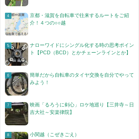
京都・滋賀を自転車で往来するルートをご紹
介！４つの○○越
ナローワイドにシングル化する時の思考ポイン
ト【PCD（BCD）とかチェーンラインとか】
簡単だから自転車のタイヤ交換を自分でやって
みよう！
映画「るろうに剣心」ロケ地巡り【三井寺～日
吉大社～安楽律院】
小関越（こぜきごえ）