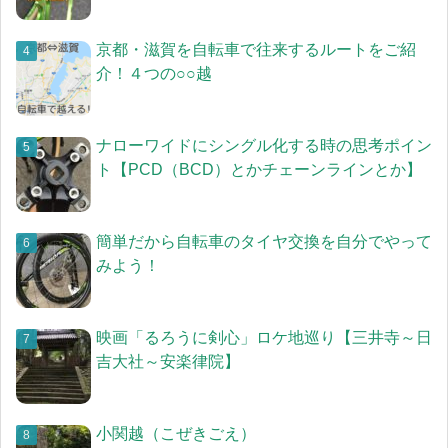
京都・滋賀を自転車で往来するルートをご紹
介！４つの○○越
ナローワイドにシングル化する時の思考ポイン
ト【PCD（BCD）とかチェーンラインとか】
簡単だから自転車のタイヤ交換を自分でやって
みよう！
映画「るろうに剣心」ロケ地巡り【三井寺～日
吉大社～安楽律院】
小関越（こぜきごえ）