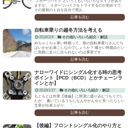
“スポーツバイク”といってもいろいろなタイプがあり
ますが、 スポーツバイクをトライするのが初めてで,
その最初の１台を自分で買お...
記事を読む
自転車乗りの越冬方法を考える
2018/2/4
その他/いろいろ紹介・解説
めちゃくちゃ寒い時期って、巷の自転車乗りさんたち
はいかがお過ごしなのでしょうか？ 暖かい時期みたい
に気軽に走りに出られないのは事実です...
記事を読む
ナローワイドにシングル化する時の思考
ポイント【PCD（BCD）とかチェーンラ
インとか】
2018/1/27
その他/いろいろ紹介・解説
もともとは作業【後編】に簡潔に盛り込むつもりでし
たが、 書いているうちになんやかんやと長ったらしい
文章が出来上がり、 「...
記事を読む
【後編】フロントシングル化のやり方と