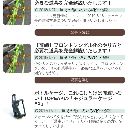
必要な道具を完全解説いたします！
2018/1/27
その他/いろいろ紹介・解説
～・～・～更新情報～・～・～ 2019.6.18 チェーン
長の調節方法について追記・修正いたしました ～・
～・～・～・～・～・～...
記事を読む
【前編】フロントシングル化のやり方と
必要な道具を完全解説いたします！
2018/1/27
その他/いろいろ紹介・解説
今や大人気のマイチャリカスタマイズ、フロントシン
グル化。 その作業手順を、 必要な道具をいろいろと
紹介しながら、 ...
記事を読む
ボトルケージ、これにしとけば間違いな
い！TOPEAKの「モジュラーケージ
EX」！
2017/12/29
その他/いろいろ紹介・解説
スポーツバイクを始めてだんだんとおもしろくなって
くると、 『愛車いじり』 という難病に多くの方がか
かってしまいます。 ...