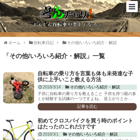
ホーム
自転車日記
その他/いろいろ紹介・解説
「
その他/いろいろ紹介・解説
」
一覧
自転車の乗り方を言葉も体も未発達な子
供に上手いこと教える方法
2018/3/14
その他/いろいろ紹介・解説
子供に自転車の乗り方を教えること 子供を持つ親の多
くが経験する試練の一つですよね。 逆上がりとか...
記事を読む
初めてクロスバイクを買う時のポイント
はたったのこれだけです
2018/3/1
その他/いろいろ紹介・解説