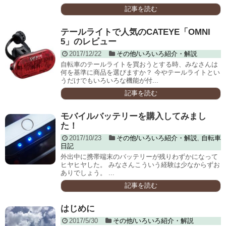
記事を読む
テールライトで人気のCATEYE「OMNI
5」のレビュー
2017/12/22
その他/いろいろ紹介・解説
自転車のテールライトを買おうとする時、みなさんは
何を基準に商品を選びますか？ 今やテールライトとい
うだけでもいろいろな機能が付...
記事を読む
モバイルバッテリーを購入してみまし
た！
2017/10/23
その他/いろいろ紹介・解説
,
自転車
日記
外出中に携帯端末のバッテリーが残りわずかになって
ヒヤヒヤした。 みなさんこういう経験は少なからずお
ありでしょう。 ...
記事を読む
はじめに
2017/5/30
その他/いろいろ紹介・解説