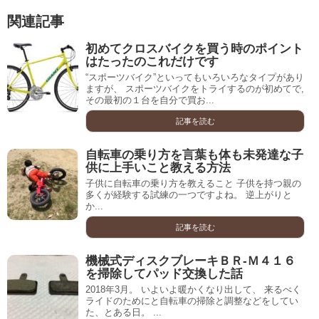
関連記事
初めてクロスバイクを買う時のポイント
はたったのこれだけです
“スポーツバイク”といってもいろいろなタイプがあり
ますが、 スポーツバイクをトライするのが初めてで,
その最初の１台を自分で買お...
記事を読む
自転車の乗り方を言葉も体も未発達な子
供に上手いこと教える方法
子供に自転車の乗り方を教えること 子供を持つ親の
多くが経験する試練の一つですよね。 逆上がりと
か...
記事を読む
機械式ディスクブレーキＢＲ-Ｍ４１６
を掃除してパッド交換した話
2018年3月。 いよいよ暖かくなり出して、 来るべく
ライドのためにと自転車の掃除と調整などをしてい
た、とある日。 ...