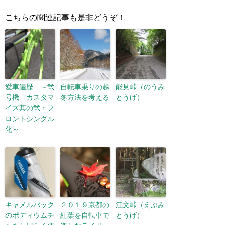
こちらの関連記事も是非どうぞ！
愛車遍歴 ～弐
自転車乗りの越
能見峠（のうみ
号機 カスタマ
冬方法を考える
とうげ）
イズ其の弐・フ
ロントシングル
化～
キャメルバック
２０１９京都の
江文峠（えぶみ
のポディウムチ
紅葉を自転車で
とうげ）