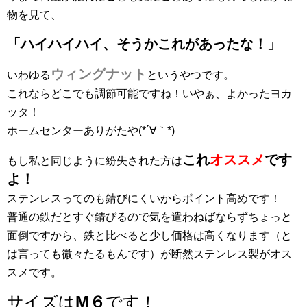
物を見て、
「ハイハイハイ、そうかこれがあったな！」
ウィングナット
いわゆる
というやつです。
これならどこでも調節可能ですね！いやぁ、よかったヨカ
ッタ！
ホームセンターありがたや(*´∀｀*)
これ
オススメ
です
もし私と同じように紛失された方は
よ！
ステンレスってのも錆びにくいからポイント高めです！
普通の鉄だとすぐ錆びるので気を遣わねばならずちょっと
面倒ですから、鉄と比べると少し価格は高くなります（と
は言っても微々たるもんです）が断然ステンレス製がオス
スメです。
サイズは
M６
です！