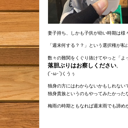
妻子持ち、しかも子供が幼い時期は様
「週末何する？？」という選択権が私
数々の難関をくぐり抜けてやっと「よ
落胆ぶりはお察しください
。
(´･ω･`)くうぅ
独身の方にはわからないかもしれない
独身貴族というのもやってみたかった
梅雨の時期ともなれば週末雨でも諦め