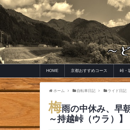
HOME
京都おすすめコース
峠・
ホーム
自転車日記
ライド日記
梅
雨の中休み、早
～持越峠（ウラ）】