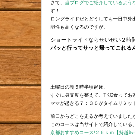
さて、
当ブログでご紹介しているよう
す！
ロングライドだとどうしても一日中外
能性も高くなるのですが、
ショートライドならせいぜい２時
パッと行ってサッと帰ってこれる
土曜日の朝５時半頃起床。
すぐに身支度を整えて、TKG食ってお
ママが起きる７：３０がタイムリミッ
前日からどこを走るか考えていました
このコースは当サイトで紹介している
京都おすすめコース/２６ｋｍ【持越峠