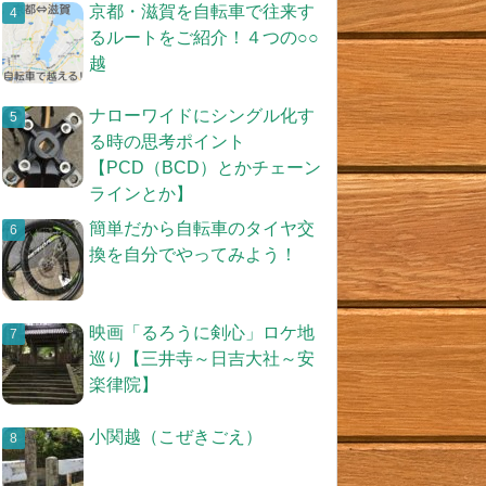
京都・滋賀を自転車で往来す
るルートをご紹介！４つの○○
越
ナローワイドにシングル化す
る時の思考ポイント
【PCD（BCD）とかチェーン
ラインとか】
簡単だから自転車のタイヤ交
換を自分でやってみよう！
映画「るろうに剣心」ロケ地
巡り【三井寺～日吉大社～安
楽律院】
小関越（こぜきごえ）