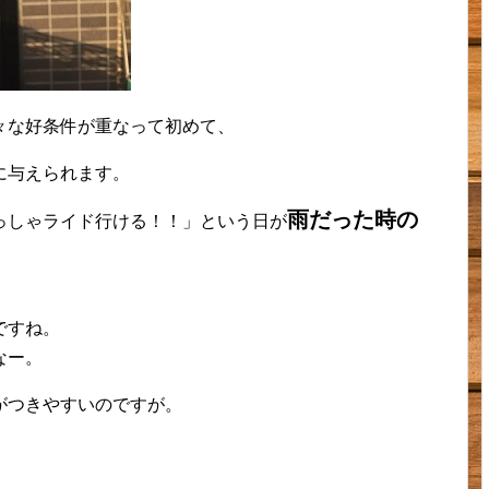
々な好条件が重なって初めて、
に与えられます。
雨だった時の
っしゃライド行ける！！」という日が
ですね。
なー。
がつきやすいのですが。