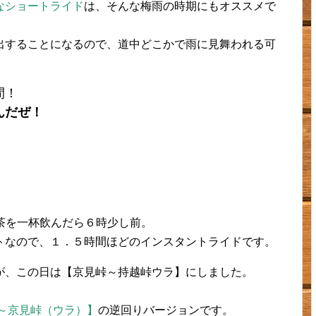
なショートライド
は、そんな梅雨の時期にもオススメで
出することになるので、道中どこかで雨に見舞われる可
間！
んだぜ！
茶を一杯飲んだら６時少し前。
トなので、１．５時間ほどのインスタントライドです。
が、この日は【京見峠～持越峠ウラ】にしました。
、
～京見峠（ウラ）】
の逆回りバージョンです。