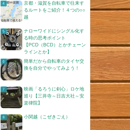
京都・滋賀を自転車で往来す
るルートをご紹介！４つの○○
越
ナローワイドにシングル化す
る時の思考ポイント
【PCD（BCD）とかチェーン
ラインとか】
簡単だから自転車のタイヤ交
換を自分でやってみよう！
映画「るろうに剣心」ロケ地
巡り【三井寺～日吉大社～安
楽律院】
小関越（こぜきごえ）