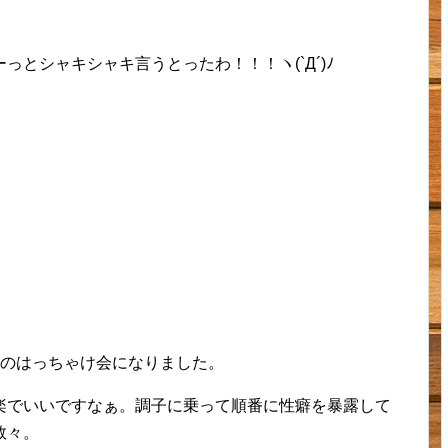
とシャキシャキ言うとったわ！！！ヽ(`Д´)ﾉ
ーのはっちゃけ会になりました。
楽でいいですなぁ。調子に乗って順番に性癖を暴露して
数々。