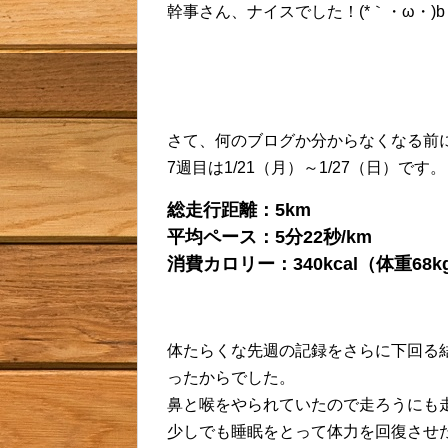
幹事さん、ナイスでした！(*｀・ω・)b
さて、何のブログか分からなくなる前
7週目は1/21（月）～1/27（日）です。
総走行距離：5km
平均ペース：5分22秒/km
消費カロリー：340kcal（体重68
体たらくな先週の記録をさらに下回る
ったからでした。
鼻と喉をやられていたので走ろうにも
少しでも睡眠をとって体力を回復させ