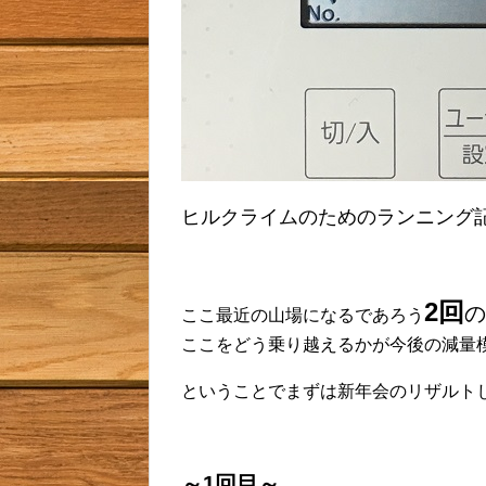
ヒルクライムのためのランニング
2回
の
ここ最近の山場になるであろう
ここをどう乗り越えるかが今後の減量
ということでまずは新年会のリザルトじゃぁっ
～1回目～