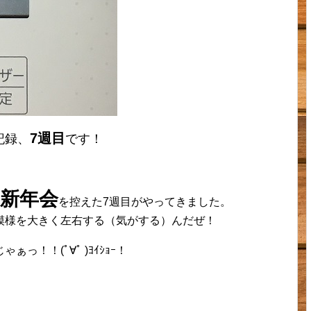
7週目
記録、
です！
新年会
を控えた7週目がやってきました。
模様を大きく左右する（気がする）んだぜ！
！！(ﾟ∀ﾟ )ﾖｲｼｮｰ！