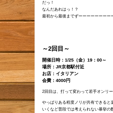
だっ！
なんだあれはっ！？
最初から最後までずーーーーーーーーーっ
～2回目～
開催日時：1/25（金）19：00～
場所：JR京都駅付近
お店：イタリアン
会費：4000円
2回目は、打って変わって若手オンリ
やっぱりある程度ノリが共有できると
いくなど普段では考えられない暴挙の